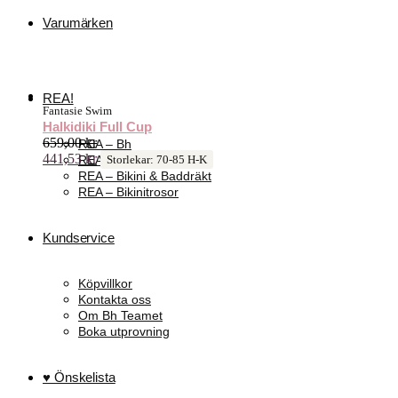
Varumärken
REA!
Fantasie Swim
Halkidiki Full Cup
659,00
kr
REA – Bh
441,53
kr
REA – Trosor
Storlekar: 70-85 H-K
REA – Bikini & Baddräkt
REA – Bikinitrosor
Kundservice
Köpvillkor
Kontakta oss
Om Bh Teamet
Boka utprovning
♥ Önskelista