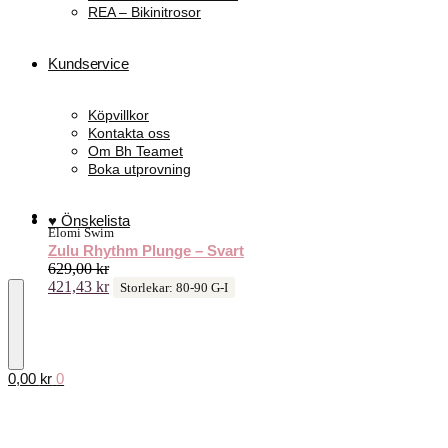
REA – Bikinitrosor
Kundservice
Köpvillkor
Kontakta oss
Om Bh Teamet
Boka utprovning
♥ Önskelista
Elomi Swim
Zulu Rhythm Plunge – Svart
629,00
kr
421,43
kr
Storlekar: 80-90 G-I
0,00
kr
0