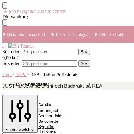
Skip to navigation
Skip to content
Din varukorg
❥ Bh & bikini kupa F-O ❥ Leverans 1-2 dagar ❥ Alltid fri frakt
Sök efter:
Sök
0,00
kr
0
Sök efter:
Sök
Hem
/
REA!
/
REA - Bikini & Baddräkt
Bh & Underkläder
JUST nu 33% på Bikini och Baddräkt på REA
BH
Se alla
Amningsbh
Axelbandslös
Balconette
Bygellös
Filtrera produkter
Halvkupa