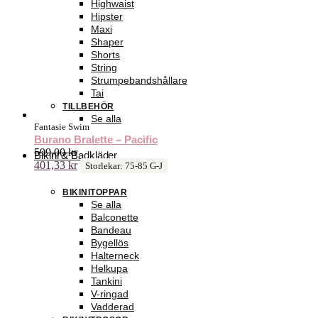
Highwaist
Hipster
Maxi
Shaper
Shorts
String
Strumpebandshållare
Tai
TILLBEHÖR
Se alla
Fantasie Swim
Burano Bralette – Pacific
599,00
kr
Bikini & Badkläder
401,33
kr
Storlekar: 75-85 G-J
BIKINITOPPAR
Se alla
Balconette
Bandeau
Bygellös
Halterneck
Helkupa
Tankini
V-ringad
Vadderad