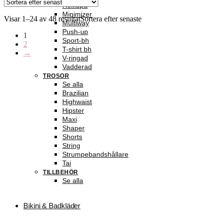
Helkupa
Minimizer
Visar 1–24 av 48 resultat
Sortera efter senaste
Multiway
Push-up
1
Sport-bh
2
T-shirt bh
→
V-ringad
Vadderad
TROSOR
Se alla
Brazilian
Highwaist
Hipster
Maxi
Shaper
Shorts
String
Strumpebandshållare
Tai
TILLBEHÖR
Se alla
Bikini & Badkläder