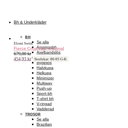
Bh & Underkläder
BH
Se alla
Elomi Swim
Amningsbh
Fierce Crop Top – Animal
Axelbandslös
679,00
kr
Balconette
454,93
kr
Storlekar: 80-95 G-K
Bygellös
Halvkupa
Helkupa
Minimizer
Multiway
Push-up
Sport-bh
T-shirt bh
V-ringad
Vadderad
TROSOR
Se alla
Brazilian