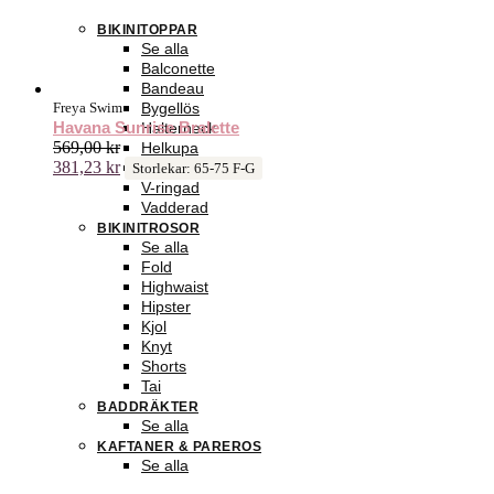
BIKINITOPPAR
Se alla
Balconette
Bandeau
Freya Swim
Bygellös
Havana Sunrise Bralette
Halterneck
569,00
kr
Helkupa
381,23
kr
Tankini
Storlekar: 65-75 F-G
V-ringad
Vadderad
BIKINITROSOR
Se alla
Fold
Highwaist
Hipster
Kjol
Knyt
Shorts
Tai
BADDRÄKTER
Se alla
KAFTANER & PAREROS
Se alla