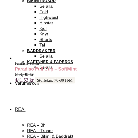
BIKINITROSOR
Se alla
Fold
Highwaist
Hipster
Kjol
Knyt
Shorts
Tai
BADDRÄKTER
Se alla
KAFTANER & PAREROS
Fantasie Swim
Se alla
Paradiso Full Cup – SoftMint
659,00
kr
441,53
kr
Storlekar: 70-80 H-M
Varumärken
REA!
REA – Bh
REA – Trosor
REA – Bikini & Baddräkt