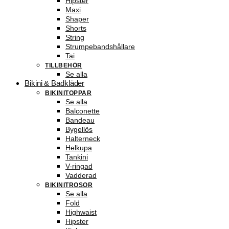
Hipster
Maxi
Shaper
Shorts
String
Strumpebandshållare
Tai
TILLBEHÖR
Se alla
Bikini & Badkläder
BIKINITOPPAR
Se alla
Balconette
Bandeau
Bygellös
Halterneck
Helkupa
Tankini
V-ringad
Vadderad
BIKINITROSOR
Se alla
Fold
Highwaist
Hipster