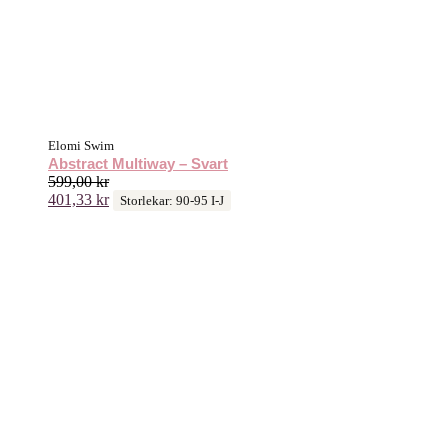
Elomi Swim
Abstract Multiway – Svart
599,00
kr
401,33
kr
Storlekar: 90-95 I-J