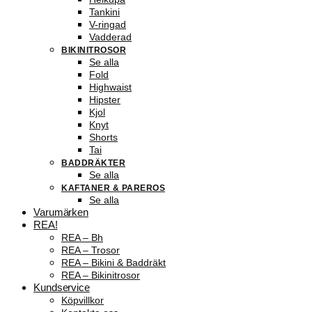
Tankini
V-ringad
Vadderad
BIKINITROSOR
Se alla
Fold
Highwaist
Hipster
Kjol
Knyt
Shorts
Tai
BADDRÄKTER
Se alla
KAFTANER & PAREROS
Se alla
Varumärken
REA!
REA – Bh
REA – Trosor
REA – Bikini & Baddräkt
REA – Bikinitrosor
Kundservice
Köpvillkor