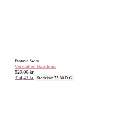
Fantasie Swim
Versailles Bandeau
529,00
kr
354,43
kr
Storlekar: 75-80 D-G