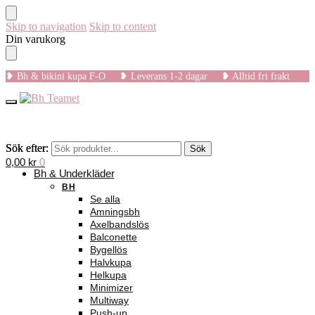
Skip to navigation
Skip to content
Din varukorg
❥ Bh & bikini kupa F-O ❥ Leverans 1-2 dagar ❥ Alltid fri frakt
Sök efter:
Sök efter:
Sök
Sök
0,00
kr
0
Bh & Underkläder
BH
Se alla
Amningsbh
Axelbandslös
Balconette
Bygellös
Halvkupa
Helkupa
Minimizer
Multiway
Push-up