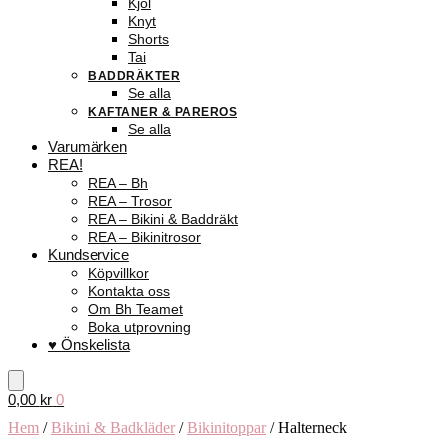
Kjol
Knyt
Shorts
Tai
BADDRÄKTER
Se alla
KAFTANER & PAREROS
Se alla
Varumärken
REA!
REA – Bh
REA – Trosor
REA – Bikini & Baddräkt
REA – Bikinitrosor
Kundservice
Köpvillkor
Kontakta oss
Om Bh Teamet
Boka utprovning
♥ Önskelista
0,00
kr
0
Hem
/
Bikini & Badkläder
/
Bikinitoppar
/
Halterneck