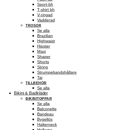
Sport-bh
T-shirt bh
V-ringad
Vadderad
TROSOR
Se alla
Brazilian
Highwaist
Hipster
Maxi
Shaper
Shorts
String
Strumpebandshållare
Tai
TILLBEHÖR
Se alla
Bikini & Badkläder
BIKINITOPPAR
Se alla
Balconette
Bandeau
Bygellös
Halterneck
Helkupa