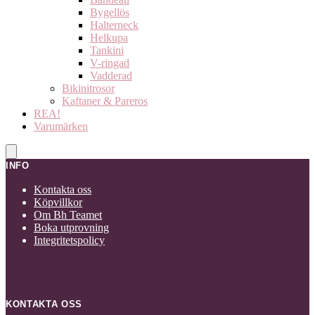
Bygellös
Halterneck
Helkupa
Tankini
V-ringad
Vadderad
Bikinitrosor
Kaftaner & Pareros
REA!
Varumärken
INFO
Kontakta oss
Köpvillkor
Om Bh Teamet
Boka utprovning
Integritetspolicy
KONTAKTA OSS