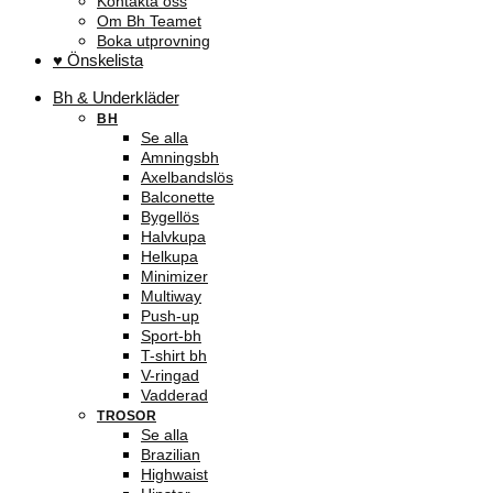
Kontakta oss
Om Bh Teamet
Boka utprovning
♥ Önskelista
Bh & Underkläder
BH
Se alla
Amningsbh
Axelbandslös
Balconette
Bygellös
Halvkupa
Helkupa
Minimizer
Multiway
Push-up
Sport-bh
T-shirt bh
V-ringad
Vadderad
TROSOR
Se alla
Brazilian
Highwaist