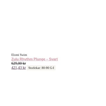
Elomi Swim
Zulu Rhythm Plunge – Svart
629,00
kr
421,43
kr
Storlekar: 80-90 G-I