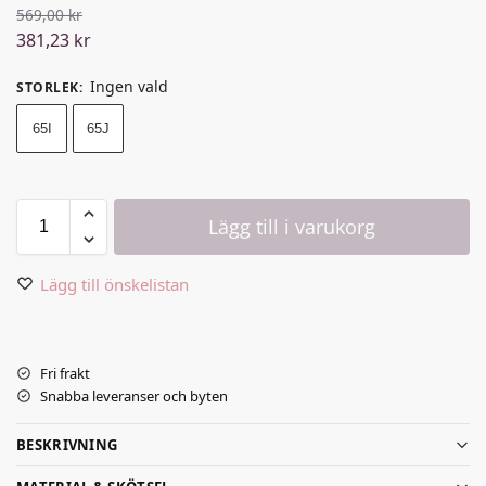
569,00
kr
381,23
kr
Ingen vald
STORLEK
:
65I
65J
Lägg till i varukorg
Lägg till önskelistan
Fri frakt
Snabba leveranser och byten
BESKRIVNING