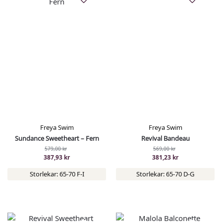
Freya Swim
Freya Swim
Sundance Sweetheart – Fern
Revival Bandeau
579,00
kr
569,00
kr
387,93
kr
381,23
kr
Storlekar: 65-70 F-I
Storlekar: 65-70 D-G