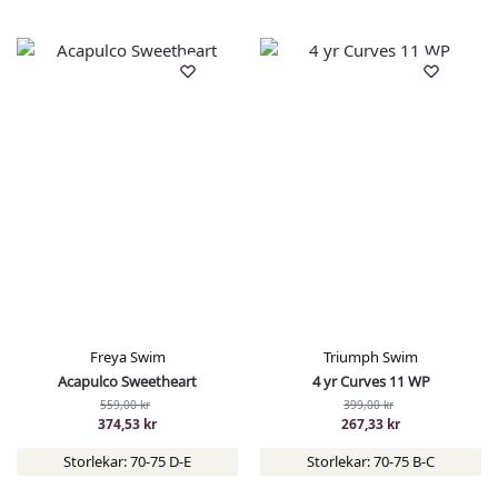
Freya Swim
Triumph Swim
Acapulco Sweetheart
4 yr Curves 11 WP
559,00
kr
399,00
kr
374,53
kr
267,33
kr
Storlekar: 70-75 D-E
Storlekar: 70-75 B-C