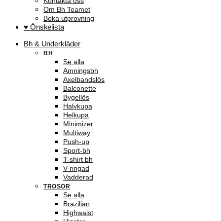
Kontakta oss
Om Bh Teamet
Boka utprovning
♥ Önskelista
Bh & Underkläder
BH
Se alla
Amningsbh
Axelbandslös
Balconette
Bygellös
Halvkupa
Helkupa
Minimizer
Multiway
Push-up
Sport-bh
T-shirt bh
V-ringad
Vadderad
TROSOR
Se alla
Brazilian
Highwaist