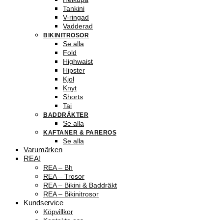
Tankini
V-ringad
Vadderad
BIKINITROSOR
Se alla
Fold
Highwaist
Hipster
Kjol
Knyt
Shorts
Tai
BADDRÄKTER
Se alla
KAFTANER & PAREROS
Se alla
Varumärken
REA!
REA – Bh
REA – Trosor
REA – Bikini & Baddräkt
REA – Bikinitrosor
Kundservice
Köpvillkor