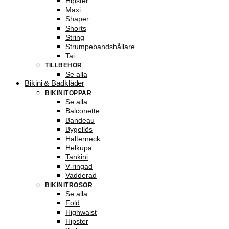
Hipster
Maxi
Shaper
Shorts
String
Strumpebandshållare
Tai
TILLBEHÖR
Se alla
Bikini & Badkläder
BIKINITOPPAR
Se alla
Balconette
Bandeau
Bygellös
Halterneck
Helkupa
Tankini
V-ringad
Vadderad
BIKINITROSOR
Se alla
Fold
Highwaist
Hipster