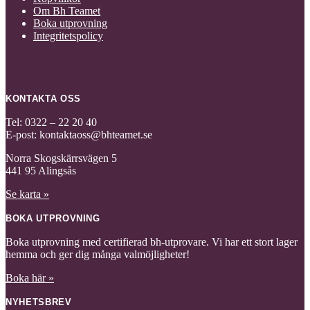
Om Bh Teamet
Boka utprovning
Integritetspolicy
KONTAKTA OSS
Tel: 0322 – 22 20 40
E-post: kontaktaoss@bhteamet.se
Norra Skogskärrsvägen 5
441 95 Alingsås
Se karta »
BOKA UTPROVNING
Boka utprovning med certifierad bh-utprovare. Vi har ett stort lager
hemma och ger dig många valmöjligheter!
Boka här »
NYHETSBREV