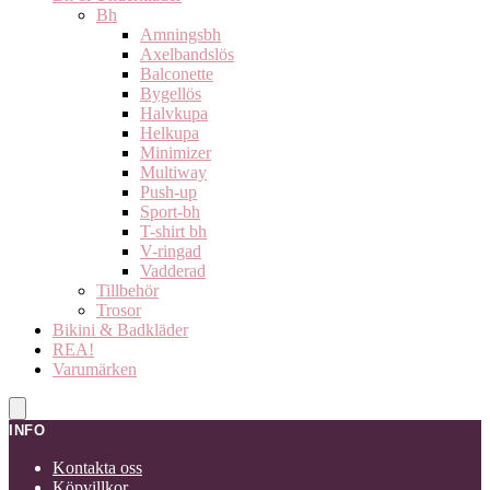
Bh
Amningsbh
Axelbandslös
Balconette
Bygellös
Halvkupa
Helkupa
Minimizer
Multiway
Push-up
Sport-bh
T-shirt bh
V-ringad
Vadderad
Tillbehör
Trosor
Bikini & Badkläder
REA!
Varumärken
INFO
Kontakta oss
Köpvillkor