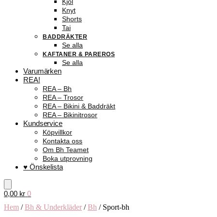
Kjol
Knyt
Shorts
Tai
BADDRÄKTER
Se alla
KAFTANER & PAREROS
Se alla
Varumärken
REA!
REA – Bh
REA – Trosor
REA – Bikini & Baddräkt
REA – Bikinitrosor
Kundservice
Köpvillkor
Kontakta oss
Om Bh Teamet
Boka utprovning
♥ Önskelista
0,00
kr
0
Hem
/
Bh & Underkläder
/
Bh
/
Sport-bh