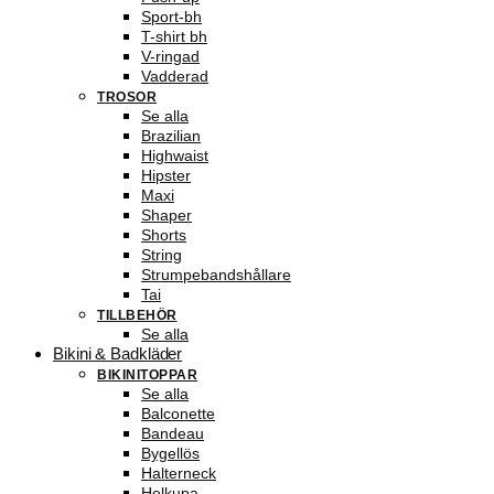
Sport-bh
T-shirt bh
V-ringad
Vadderad
TROSOR
Se alla
Brazilian
Highwaist
Hipster
Maxi
Shaper
Shorts
String
Strumpebandshållare
Tai
TILLBEHÖR
Se alla
Bikini & Badkläder
BIKINITOPPAR
Se alla
Balconette
Bandeau
Bygellös
Halterneck
Helkupa