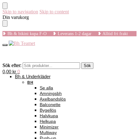
Skip to navigation
Skip to content
Din varukorg
❥ Bh & bikini kupa F-O ❥ Leverans 1-2 dagar ❥ Alltid fri frakt
Sök efter:
Sök efter:
Sök
Sök
0,00
kr
0
Bh & Underkläder
BH
Se alla
Amningsbh
Axelbandslös
Balconette
Bygellös
Halvkupa
Helkupa
Minimizer
Multiway
Push-up