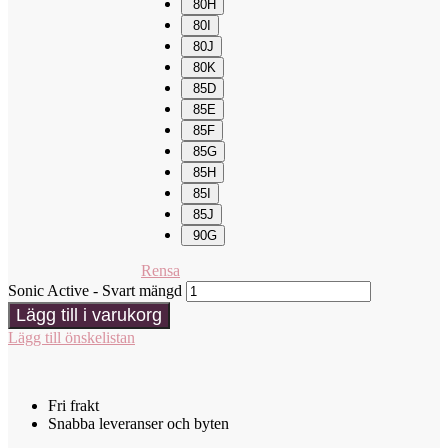
80H
80I
80J
80K
85D
85E
85F
85G
85H
85I
85J
90G
Rensa
Sonic Active - Svart mängd
Lägg till i varukorg
Lägg till önskelistan
Fri frakt
Snabba leveranser och byten