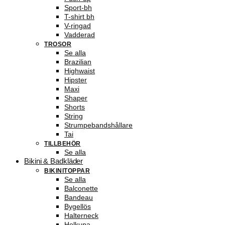
Sport-bh
T-shirt bh
V-ringad
Vadderad
TROSOR
Se alla
Brazilian
Highwaist
Hipster
Maxi
Shaper
Shorts
String
Strumpebandshållare
Tai
TILLBEHÖR
Se alla
Bikini & Badkläder
BIKINITOPPAR
Se alla
Balconette
Bandeau
Bygellös
Halterneck
Helkupa