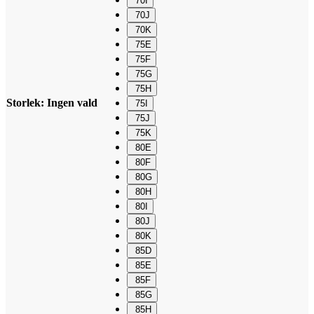
70I
70J
70K
75E
75F
75G
75H
Storlek
:
Ingen vald
75I
75J
75K
80E
80F
80G
80H
80I
80J
80K
85D
85E
85F
85G
85H