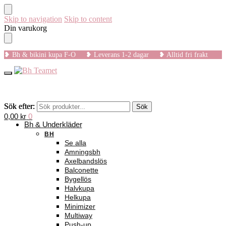
Skip to navigation
Skip to content
Din varukorg
❥ Bh & bikini kupa F-O ❥ Leverans 1-2 dagar ❥ Alltid fri frakt
Sök efter:
Sök efter:
Sök
Sök
0,00
kr
0
Bh & Underkläder
BH
Se alla
Amningsbh
Axelbandslös
Balconette
Bygellös
Halvkupa
Helkupa
Minimizer
Multiway
Push-up