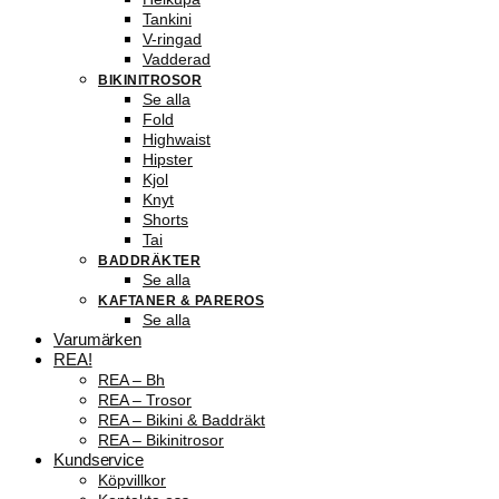
Tankini
V-ringad
Vadderad
BIKINITROSOR
Se alla
Fold
Highwaist
Hipster
Kjol
Knyt
Shorts
Tai
BADDRÄKTER
Se alla
KAFTANER & PAREROS
Se alla
Varumärken
REA!
REA – Bh
REA – Trosor
REA – Bikini & Baddräkt
REA – Bikinitrosor
Kundservice
Köpvillkor