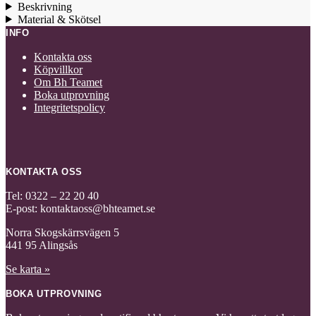
Beskrivning
Material & Skötsel
INFO
Kontakta oss
Köpvillkor
Om Bh Teamet
Boka utprovning
Integritetspolicy
KONTAKTA OSS
Tel: 0322 – 22 20 40
E-post: kontaktaoss@bhteamet.se
Norra Skogskärrsvägen 5
441 95 Alingsås
Se karta »
BOKA UTPROVNING