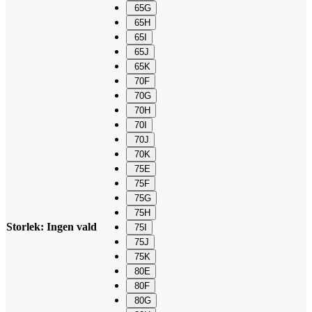
65G
65H
65I
65J
65K
70F
70G
70H
70I
70J
70K
75E
75F
75G
75H
Storlek
:
Ingen vald
75I
75J
75K
80E
80F
80G