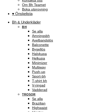
Kontakta oss
Om Bh Teamet
Boka utprovning
♥ Önskelista
Bh & Underkläder
BH
Se alla
Amningsbh
Axelbandslös
Balconette
Bygellös
Halvkupa
Helkupa
Minimizer
Multiway
Push-up
Sport-bh
T-shirt bh
V-ringad
Vadderad
TROSOR
Se alla
Brazilian
Highwaist