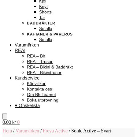
Kjol
Knyt
Shorts
Tai
BADDRÄKTER
Se alla
KAFTANER & PAREROS
Se alla
Varumärken
REA!
REA – Bh
REA – Trosor
REA – Bikini & Baddräkt
REA – Bikinitrosor
Kundservice
Köpvillkor
Kontakta oss
Om Bh Teamet
Boka utprovning
♥ Önskelista
0,00
kr
0
Hem
/
Varumärken
/
Freya Active
/
Sonic Active – Svart