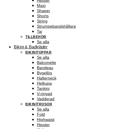
Hipster
Maxi
Shaper
Shorts
String
Strumpebandshållare
Tai
TILLBEHÖR
Se alla
Bikini & Badkläder
BIKINITOPPAR
Se alla
Balconette
Bandeau
Bygellös
Halterneck
Helkupa
Tankini
V-ringad
Vadderad
BIKINITROSOR
Se alla
Fold
Highwaist
Hipster