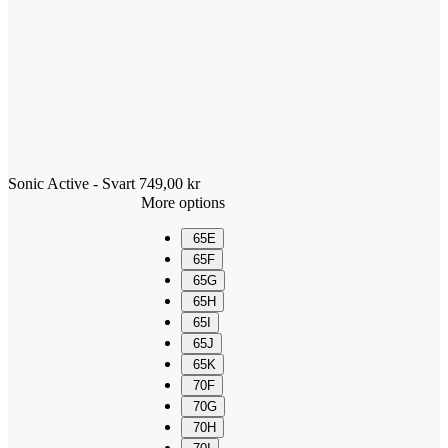
Sonic Active - Svart
749,00
kr
More options
65E
65F
65G
65H
65I
65J
65K
70F
70G
70H