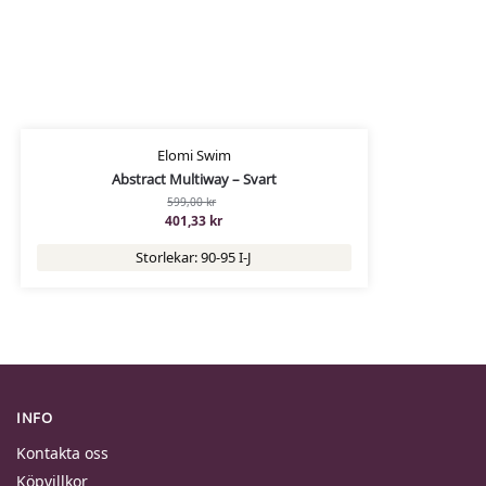
Elomi Swim
Abstract Multiway – Svart
599,00
kr
401,33
kr
Storlekar: 90-95 I-J
INFO
Kontakta oss
Köpvillkor