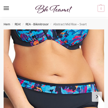
0
Hem
REA!
REA - Bikinitrosor
Abstract Mid Rise – Svart
/
/
/