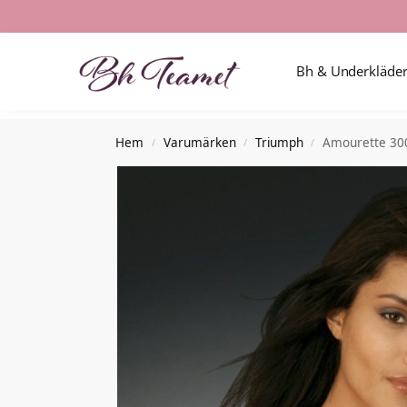
Nyheter i butiken
Bh & Underkläde
Hem
Varumärken
Triumph
Amourette 30
/
/
/