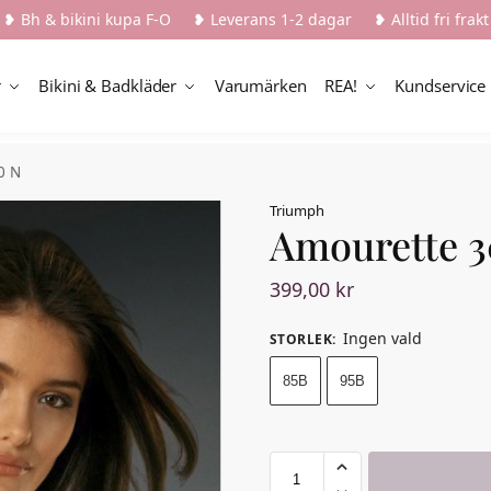
❥ Bh & bikini kupa F-O ❥ Leverans 1-2 dagar ❥ Alltid fri frakt
r
Bikini & Badkläder
Varumärken
REA!
Kundservice
0 N
Triumph
Amourette 
399,00
kr
Ingen vald
STORLEK
:
85B
95B