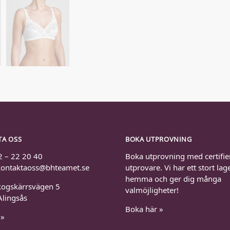
TA OSS
BOKA UTPROVNING
2 – 22 20 40
Boka utprovning med certifie
 kontaktaoss@bhteamet.se
utprovare. Vi har ett stort lag
hemma och ger dig många
kogskärrsvägen 5
valmöjligheter!
Alingsås
Boka här »
 »