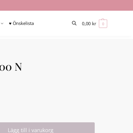
♥ Önskelista
0,00
kr
0
Sök
300 N
Lägg till i varukorg