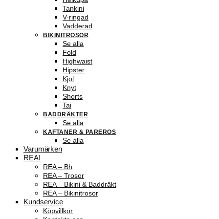
Tankini
V-ringad
Vadderad
BIKINITROSOR
Se alla
Fold
Highwaist
Hipster
Kjol
Knyt
Shorts
Tai
BADDRÄKTER
Se alla
KAFTANER & PAREROS
Se alla
Varumärken
REA!
REA – Bh
REA – Trosor
REA – Bikini & Baddräkt
REA – Bikinitrosor
Kundservice
Köpvillkor