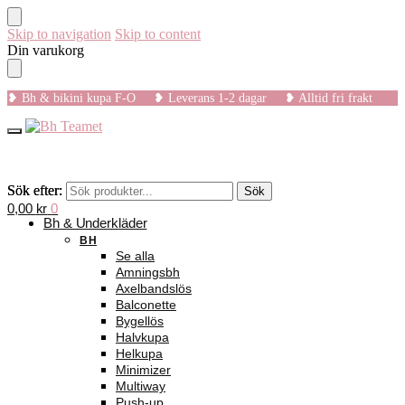
Skip to navigation
Skip to content
Din varukorg
❥ Bh & bikini kupa F-O ❥ Leverans 1-2 dagar ❥ Alltid fri frakt
Sök efter:
Sök efter:
Sök
Sök
0,00
kr
0
Bh & Underkläder
BH
Se alla
Amningsbh
Axelbandslös
Balconette
Bygellös
Halvkupa
Helkupa
Minimizer
Multiway
Push-up