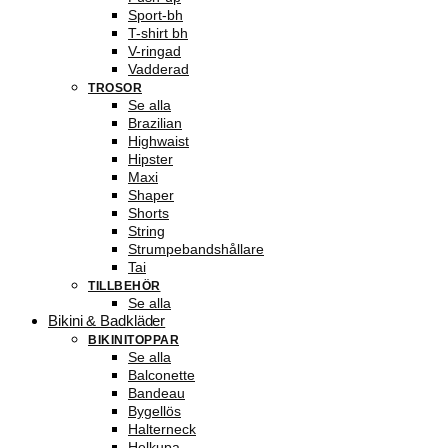
Sport-bh
T-shirt bh
V-ringad
Vadderad
TROSOR
Se alla
Brazilian
Highwaist
Hipster
Maxi
Shaper
Shorts
String
Strumpebandshållare
Tai
TILLBEHÖR
Se alla
Bikini & Badkläder
BIKINITOPPAR
Se alla
Balconette
Bandeau
Bygellös
Halterneck
Helkupa