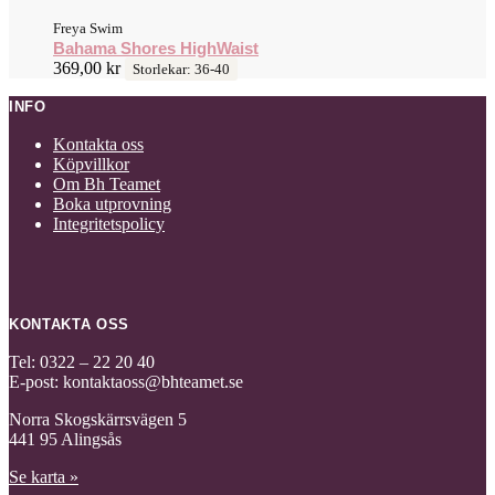
Freya Swim
Bahama Shores HighWaist
369,00
kr
Storlekar: 36-40
INFO
Kontakta oss
Köpvillkor
Om Bh Teamet
Boka utprovning
Integritetspolicy
KONTAKTA OSS
Tel: 0322 – 22 20 40
E-post: kontaktaoss@bhteamet.se
Norra Skogskärrsvägen 5
441 95 Alingsås
Se karta »