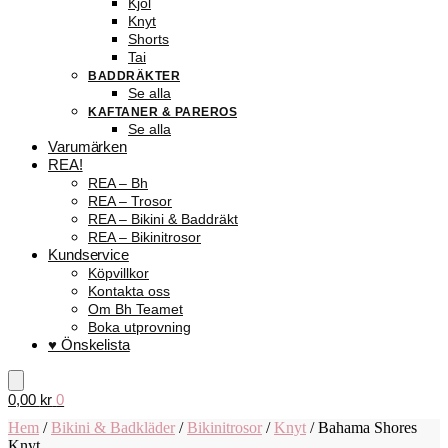
Kjol
Knyt
Shorts
Tai
BADDRÄKTER
Se alla
KAFTANER & PAREROS
Se alla
Varumärken
REA!
REA – Bh
REA – Trosor
REA – Bikini & Baddräkt
REA – Bikinitrosor
Kundservice
Köpvillkor
Kontakta oss
Om Bh Teamet
Boka utprovning
♥ Önskelista
0,00
kr
0
Hem
/
Bikini & Badkläder
/
Bikinitrosor
/
Knyt
/
Bahama Shores
Knyt