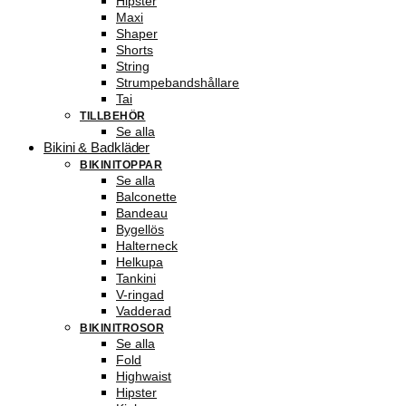
Hipster
Maxi
Shaper
Shorts
String
Strumpebandshållare
Tai
TILLBEHÖR
Se alla
Bikini & Badkläder
BIKINITOPPAR
Se alla
Balconette
Bandeau
Bygellös
Halterneck
Helkupa
Tankini
V-ringad
Vadderad
BIKINITROSOR
Se alla
Fold
Highwaist
Hipster