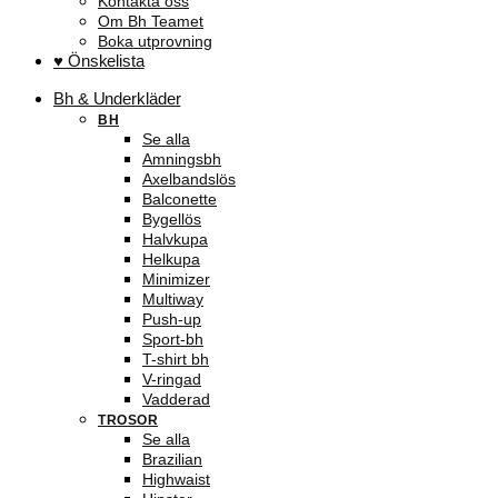
Kontakta oss
Om Bh Teamet
Boka utprovning
♥ Önskelista
Bh & Underkläder
BH
Se alla
Amningsbh
Axelbandslös
Balconette
Bygellös
Halvkupa
Helkupa
Minimizer
Multiway
Push-up
Sport-bh
T-shirt bh
V-ringad
Vadderad
TROSOR
Se alla
Brazilian
Highwaist