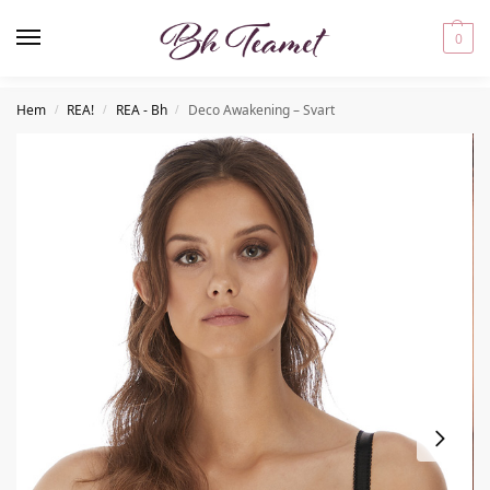
0
Hem
REA!
REA - Bh
Deco Awakening – Svart
/
/
/