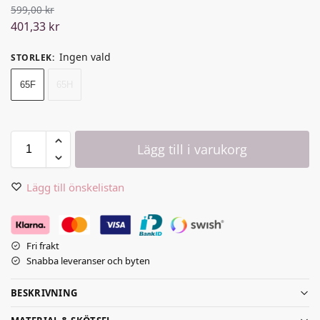
599,00
kr
401,33
kr
Ingen vald
STORLEK
:
65F
65H
Lägg till i varukorg
Lägg till önskelistan
Fri frakt
Snabba leveranser och byten
BESKRIVNING