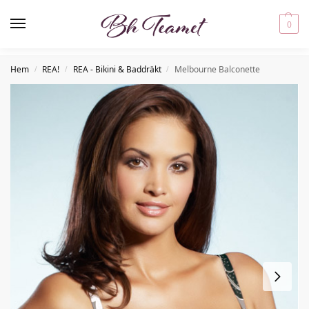
0
Hem
REA!
REA - Bikini & Baddräkt
Melbourne Balconette
/
/
/