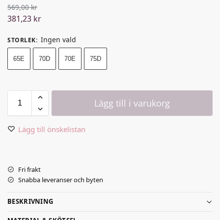
569,00
kr
381,23
kr
Ingen vald
STORLEK
:
65E
70D
70E
75D
Lägg till i varukorg
Lägg till önskelistan
Fri frakt
Snabba leveranser och byten
BESKRIVNING