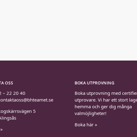
TA OSS
BOKA UTPROVNING
2 – 22 20 40
Boka utprovning med certifie
 kontaktaoss@bhteamet.se
utprovare. Vi har ett stort lag
hemma och ger dig många
kogskärrsvägen 5
valmöjligheter!
Alingsås
Boka här »
 »