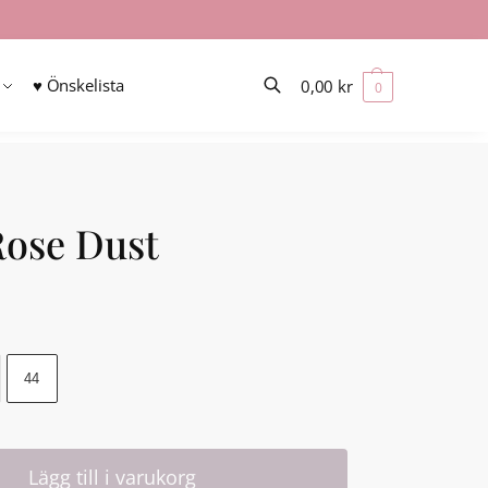
♥ Önskelista
0,00
kr
0
Sök
Rose Dust
44
Lägg till i varukorg