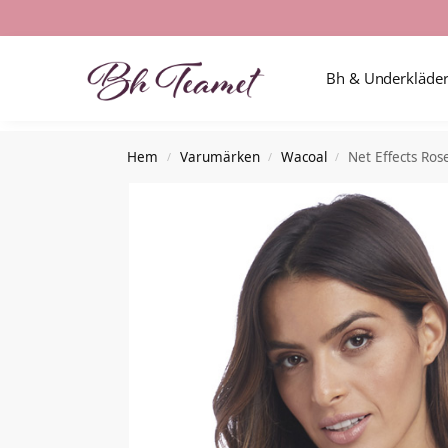
Nyheter i butiken
Bh & Underkläde
Hem
Varumärken
Wacoal
Net Effects Ros
/
/
/