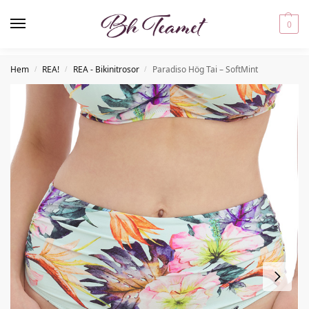
0
Hem
REA!
REA - Bikinitrosor
Paradiso Hög Tai – SoftMint
/
/
/