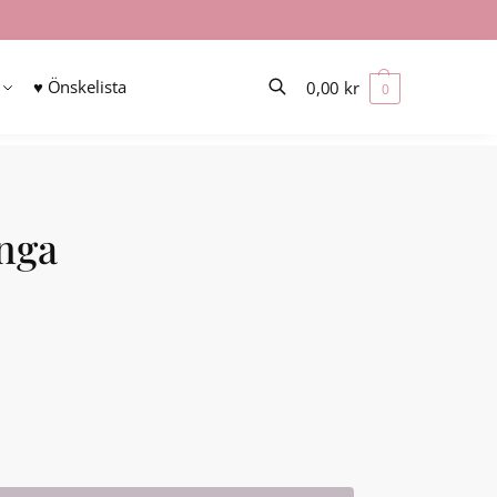
♥ Önskelista
0,00
kr
0
Sök
nga