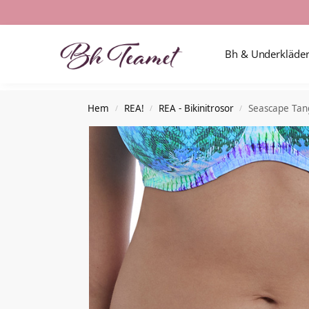
Nyheter i butiken
Bh & Underkläde
Hem
REA!
REA - Bikinitrosor
Seascape Tan
/
/
/