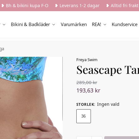
❥ Bh & bikini kupa F-O ❥ Leverans 1-2 dagar ❥ Alltid fri frakt
r
Bikini & Badkläder
Varumärken
REA!
Kundservice
ga
Freya Swim
Seascape Ta
289,00
kr
193,63
kr
Ingen vald
STORLEK
:
36