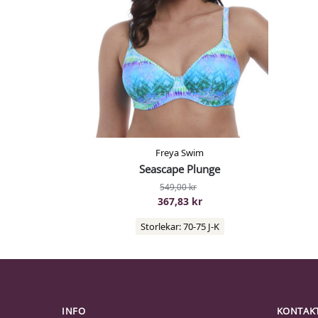
Freya Swim
Seascape Plunge
549,00
kr
367,83
kr
Storlekar: 70-75 J-K
INFO
KONTAK