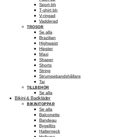
Sport-bh
T-shirt bh
V-ringad
Vadderad
TROSOR
Se alla
Brazilian
Highwaist
Hipster
Maxi
Shaper
Shorts
String
Strumpebandshållare
Tai
TILLBEHÖR
Se alla
Bikini & Badkläder
BIKINITOPPAR
Se alla
Balconette
Bandeau
Bygellös
Halterneck
Helkupa