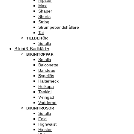
Hipster
Maxi
Shaper
Shorts
String
Strumpebandshållare
Tai
TILLBEHÖR
Se alla
Bikini & Badkläder
BIKINITOPPAR
Se alla
Balconette
Bandeau
Bygellös
Halterneck
Helkupa
Tankini
V-ringad
Vadderad
BIKINITROSOR
Se alla
Fold
Highwaist
Hipster