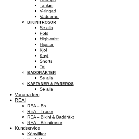
Tankini
V-ringad
Vadderad
BIKINITROSOR
Se alla
Fold
Highwaist
Hipster
Kjol
Knyt
Shorts
Tai
BADDRÄKTER
Se alla
KAFTANER & PAREROS
Se alla
Varumärken
REA!
REA – Bh
REA – Trosor
REA – Bikini & Baddräkt
REA – Bikinitrosor
Kundservice
Köpvillkor