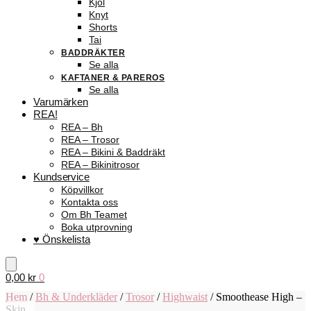
Kjol
Knyt
Shorts
Tai
BADDRÄKTER
Se alla
KAFTANER & PAREROS
Se alla
Varumärken
REA!
REA – Bh
REA – Trosor
REA – Bikini & Baddräkt
REA – Bikinitrosor
Kundservice
Köpvillkor
Kontakta oss
Om Bh Teamet
Boka utprovning
♥ Önskelista
0,00
kr
0
Hem
/
Bh & Underkläder
/
Trosor
/
Highwaist
/
Smoothease High –
Skin