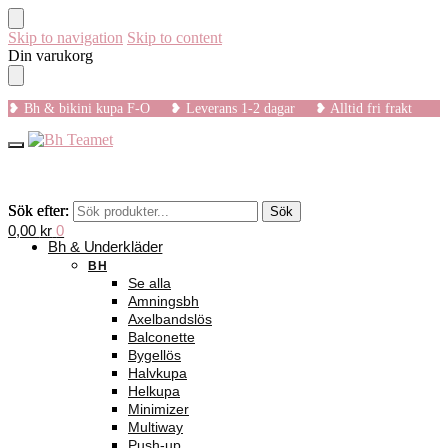
Skip to navigation
Skip to content
Din varukorg
❥ Bh & bikini kupa F-O ❥ Leverans 1-2 dagar ❥ Alltid fri frakt
Sök efter:
Sök efter:
Sök
Sök
0,00
kr
0
Bh & Underkläder
BH
Se alla
Amningsbh
Axelbandslös
Balconette
Bygellös
Halvkupa
Helkupa
Minimizer
Multiway
Push-up