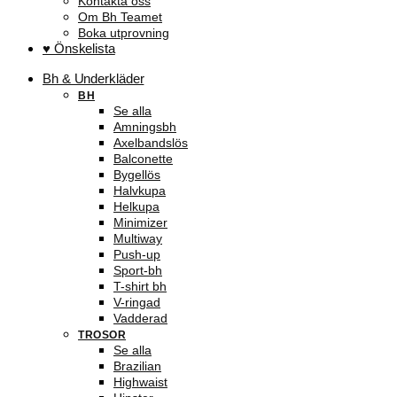
Kontakta oss
Om Bh Teamet
Boka utprovning
♥ Önskelista
Bh & Underkläder
BH
Se alla
Amningsbh
Axelbandslös
Balconette
Bygellös
Halvkupa
Helkupa
Minimizer
Multiway
Push-up
Sport-bh
T-shirt bh
V-ringad
Vadderad
TROSOR
Se alla
Brazilian
Highwaist