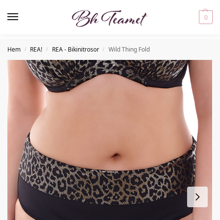
0
Hem
REA!
REA - Bikinitrosor
Wild Thing Fold
/
/
/