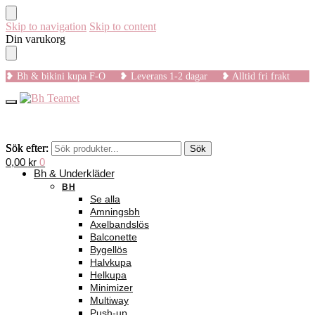
Skip to navigation
Skip to content
Din varukorg
❥ Bh & bikini kupa F-O ❥ Leverans 1-2 dagar ❥ Alltid fri frakt
Sök efter:
Sök efter:
Sök
Sök
0,00
kr
0
Bh & Underkläder
BH
Se alla
Amningsbh
Axelbandslös
Balconette
Bygellös
Halvkupa
Helkupa
Minimizer
Multiway
Push-up