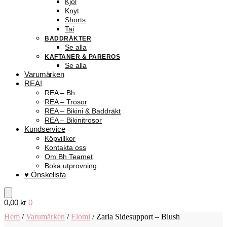
Kjol
Knyt
Shorts
Tai
BADDRÄKTER
Se alla
KAFTANER & PAREROS
Se alla
Varumärken
REA!
REA – Bh
REA – Trosor
REA – Bikini & Baddräkt
REA – Bikinitrosor
Kundservice
Köpvillkor
Kontakta oss
Om Bh Teamet
Boka utprovning
♥ Önskelista
0,00
kr
0
Hem
/
Varumärken
/
Elomi
/
Zarla Sidesupport – Blush