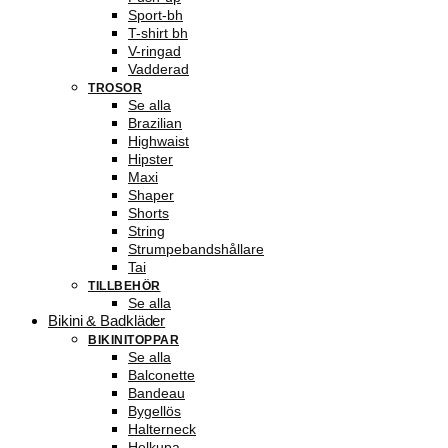
Sport-bh
T-shirt bh
V-ringad
Vadderad
TROSOR
Se alla
Brazilian
Highwaist
Hipster
Maxi
Shaper
Shorts
String
Strumpebandshållare
Tai
TILLBEHÖR
Se alla
Bikini & Badkläder
BIKINITOPPAR
Se alla
Balconette
Bandeau
Bygellös
Halterneck
Helkupa