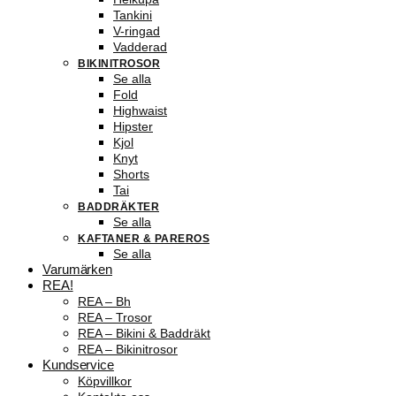
Tankini
V-ringad
Vadderad
BIKINITROSOR
Se alla
Fold
Highwaist
Hipster
Kjol
Knyt
Shorts
Tai
BADDRÄKTER
Se alla
KAFTANER & PAREROS
Se alla
Varumärken
REA!
REA – Bh
REA – Trosor
REA – Bikini & Baddräkt
REA – Bikinitrosor
Kundservice
Köpvillkor