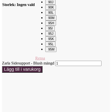
90J
Storlek
:
Ingen vald
90K
90L
90M
95H
95I
95J
95K
95L
95M
Rensa
Zarla Sidesupport - Blush mängd
Lägg till i varukorg