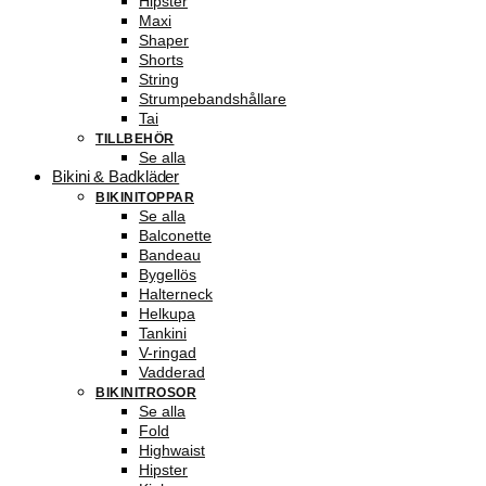
Hipster
Maxi
Shaper
Shorts
String
Strumpebandshållare
Tai
TILLBEHÖR
Se alla
Bikini & Badkläder
BIKINITOPPAR
Se alla
Balconette
Bandeau
Bygellös
Halterneck
Helkupa
Tankini
V-ringad
Vadderad
BIKINITROSOR
Se alla
Fold
Highwaist
Hipster