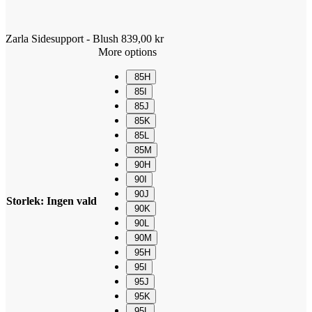
Zarla Sidesupport - Blush
839,00
kr
More options
85H
85I
85J
85K
85L
85M
90H
90I
90J
Storlek
:
Ingen vald
90K
90L
90M
95H
95I
95J
95K
95L