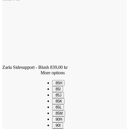
Zarla Sidesupport - Blush
839,00
kr
More options
85H
85I
85J
85K
85L
85M
90H
90I