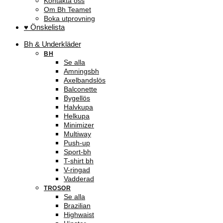
Kontakta oss
Om Bh Teamet
Boka utprovning
♥ Önskelista
Bh & Underkläder
BH
Se alla
Amningsbh
Axelbandslös
Balconette
Bygellös
Halvkupa
Helkupa
Minimizer
Multiway
Push-up
Sport-bh
T-shirt bh
V-ringad
Vadderad
TROSOR
Se alla
Brazilian
Highwaist