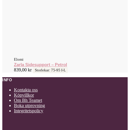
Elomi
Zarla Sidesupport – Petrol
839,00
kr
Storlekar: 75-95 I-L
INFO
Kontakta oss
Köpvillkor
Om Bh Teamet
Boka utprovning
Integritetspolicy