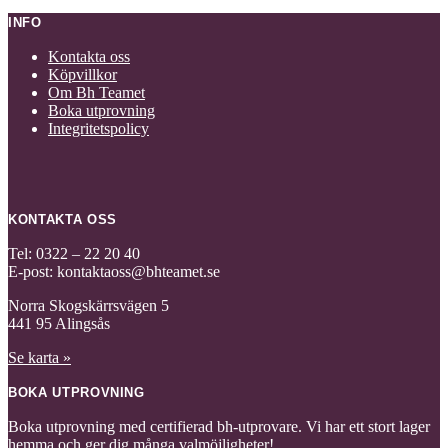
INFO
Kontakta oss
Köpvillkor
Om Bh Teamet
Boka utprovning
Integritetspolicy
KONTAKTA OSS
Tel: 0322 – 22 20 40
E-post: kontaktaoss@bhteamet.se
Norra Skogskärrsvägen 5
441 95 Alingsås
Se karta »
BOKA UTPROVNING
Boka utprovning med certifierad bh-utprovare. Vi har ett stort lager
hemma och ger dig många valmöjligheter!