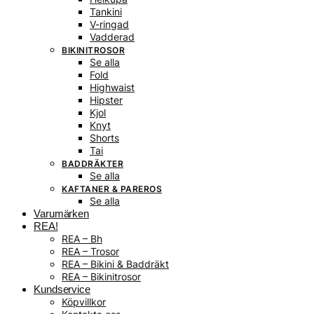
Tankini
V-ringad
Vadderad
BIKINITROSOR
Se alla
Fold
Highwaist
Hipster
Kjol
Knyt
Shorts
Tai
BADDRÄKTER
Se alla
KAFTANER & PAREROS
Se alla
Varumärken
REA!
REA – Bh
REA – Trosor
REA – Bikini & Baddräkt
REA – Bikinitrosor
Kundservice
Köpvillkor