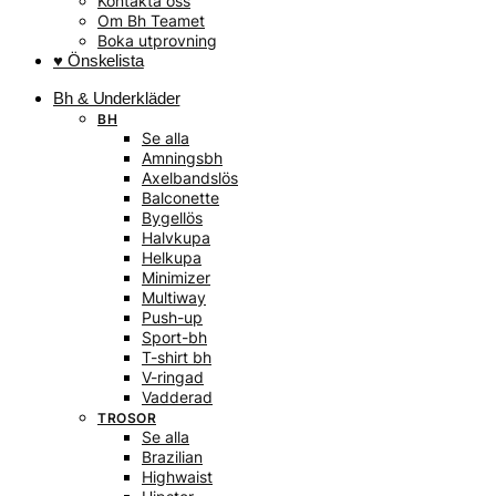
Kontakta oss
Om Bh Teamet
Boka utprovning
♥ Önskelista
Bh & Underkläder
BH
Se alla
Amningsbh
Axelbandslös
Balconette
Bygellös
Halvkupa
Helkupa
Minimizer
Multiway
Push-up
Sport-bh
T-shirt bh
V-ringad
Vadderad
TROSOR
Se alla
Brazilian
Highwaist