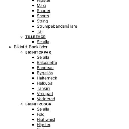
Hipster
Maxi
Shaper
Shorts
String
Strumpebandshållare
Tai
TILLBEHÖR
Se alla
Bikini & Badkläder
BIKINITOPPAR
Se alla
Balconette
Bandeau
Bygellös
Halterneck
Helkupa
Tankini
V-ringad
Vadderad
BIKINITROSOR
Se alla
Fold
Highwaist
Hipster