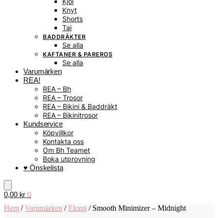
Kjol
Knyt
Shorts
Tai
BADDRÄKTER
Se alla
KAFTANER & PAREROS
Se alla
Varumärken
REA!
REA – Bh
REA – Trosor
REA – Bikini & Baddräkt
REA – Bikinitrosor
Kundservice
Köpvillkor
Kontakta oss
Om Bh Teamet
Boka utprovning
♥ Önskelista
0,00
kr
0
Hem
/
Varumärken
/
Elomi
/
Smooth Minimizer – Midnight