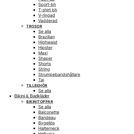
Sport-bh
T-shirt bh
V-ringad
Vadderad
TROSOR
Se alla
Brazilian
Highwaist
Hipster
Maxi
Shaper
Shorts
String
Strumpebandshållare
Tai
TILLBEHÖR
Se alla
Bikini & Badkläder
BIKINITOPPAR
Se alla
Balconette
Bandeau
Bygellös
Halterneck
Helkupa