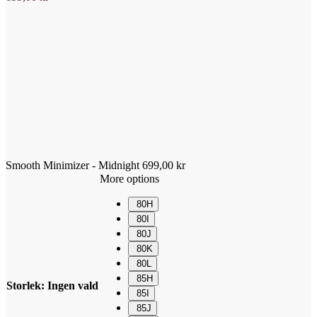
Smooth Minimizer - Midnight
699,00
kr
More options
80H
80I
80J
80K
80L
85H
Storlek
:
Ingen vald
85I
85J