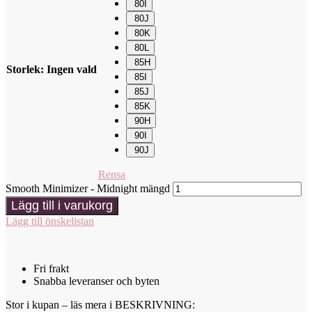
80I
80J
80K
80L
85H
Storlek
:
Ingen vald
85I
85J
85K
90H
90I
90J
Rensa
Smooth Minimizer - Midnight mängd
Lägg till i varukorg
Lägg till önskelistan
Fri frakt
Snabba leveranser och byten
Stor i kupan – läs mera i BESKRIVNING: