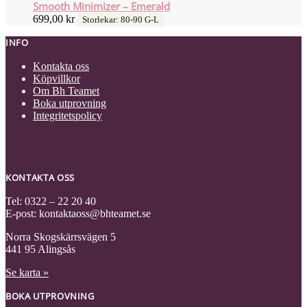
Smooth Minimizer – Emerald
699,00
kr
Storlekar: 80-90 G-L
INFO
Kontakta oss
Köpvillkor
Om Bh Teamet
Boka utprovning
Integritetspolicy
KONTAKTA OSS
Tel: 0322 – 22 20 40
E-post: kontaktaoss@bhteamet.se
Norra Skogskärrsvägen 5
441 95 Alingsås
Se karta »
BOKA UTPROVNING