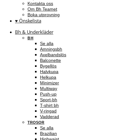
Kontakta oss
Om Bh Teamet
Boka utprovning
♥ Önskelista
Bh & Underkläder
BH
Se alla
Amningsbh
Axelbandslös
Balconette
Bygellös
Halvkupa
Helkupa
Minimizer
Multiway
Push-up
Sport-bh
T-shirt bh
V-ringad
Vadderad
TROSOR
Se alla
Brazilian
Highwaist