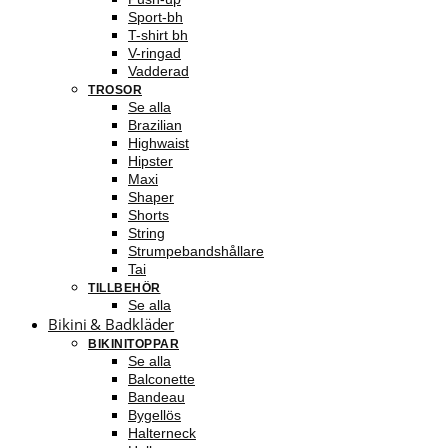
Sport-bh
T-shirt bh
V-ringad
Vadderad
TROSOR
Se alla
Brazilian
Highwaist
Hipster
Maxi
Shaper
Shorts
String
Strumpebandshållare
Tai
TILLBEHÖR
Se alla
Bikini & Badkläder
BIKINITOPPAR
Se alla
Balconette
Bandeau
Bygellös
Halterneck