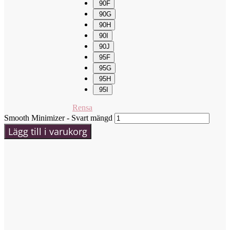
90F
90G
90H
90I
90J
95F
95G
95H
95I
Rensa
Smooth Minimizer - Svart mängd
Lägg till i varukorg