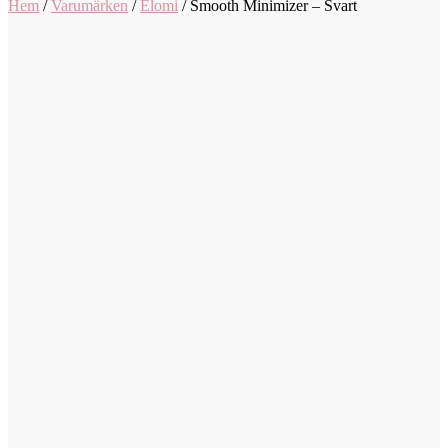
Hem
/
Varumärken
/
Elomi
/
Smooth Minimizer – Svart