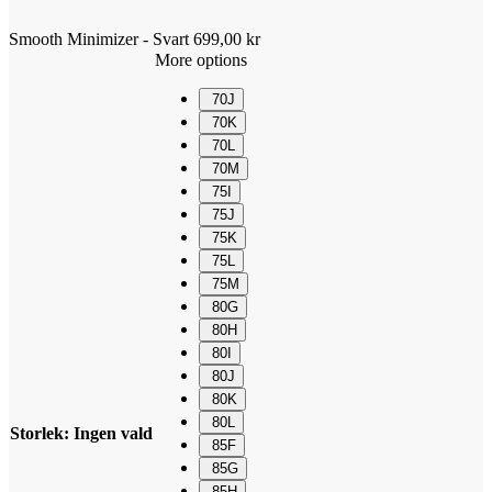
Smooth Minimizer - Svart
699,00
kr
More options
70J
70K
70L
70M
75I
75J
75K
75L
75M
80G
80H
80I
80J
80K
80L
Storlek
:
Ingen vald
85F
85G
85H