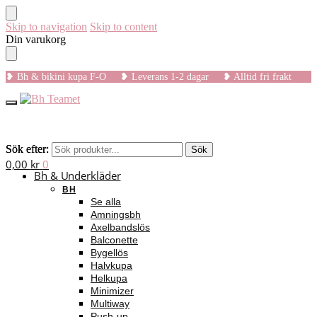
Skip to navigation
Skip to content
Din varukorg
❥ Bh & bikini kupa F-O ❥ Leverans 1-2 dagar ❥ Alltid fri frakt
Sök efter:
Sök efter:
Sök
Sök
0,00
kr
0
Bh & Underkläder
BH
Se alla
Amningsbh
Axelbandslös
Balconette
Bygellös
Halvkupa
Helkupa
Minimizer
Multiway
Push-up