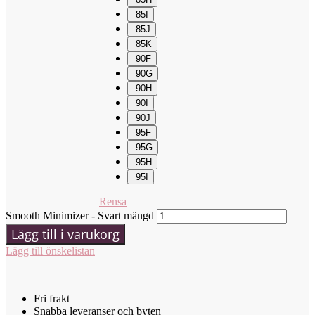
85I
85J
85K
90F
90G
90H
90I
90J
95F
95G
95H
95I
Rensa
Smooth Minimizer - Svart mängd
Lägg till i varukorg
Lägg till önskelistan
Fri frakt
Snabba leveranser och byten