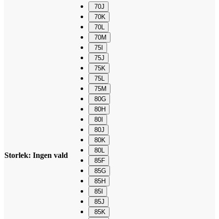
70J
70K
70L
70M
75I
75J
75K
75L
75M
80G
80H
80I
80J
80K
80L
Storlek
:
Ingen vald
85F
85G
85H
85I
85J
85K