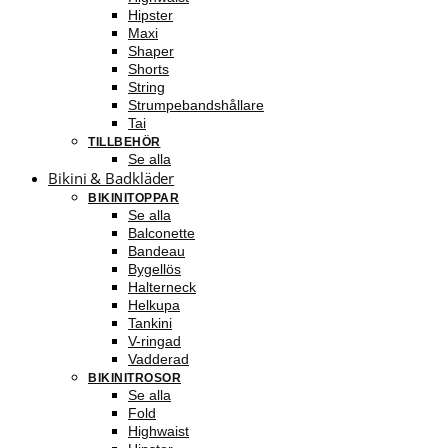
Hipster
Maxi
Shaper
Shorts
String
Strumpebandshållare
Tai
TILLBEHÖR
Se alla
Bikini & Badkläder
BIKINITOPPAR
Se alla
Balconette
Bandeau
Bygellös
Halterneck
Helkupa
Tankini
V-ringad
Vadderad
BIKINITROSOR
Se alla
Fold
Highwaist