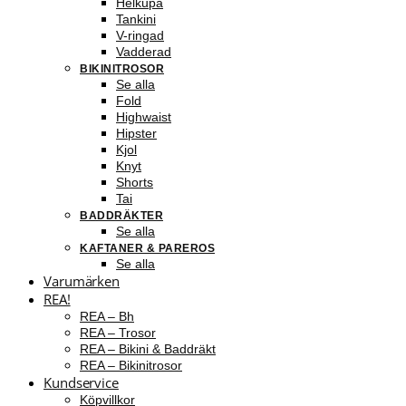
Helkupa
Tankini
V-ringad
Vadderad
BIKINITROSOR
Se alla
Fold
Highwaist
Hipster
Kjol
Knyt
Shorts
Tai
BADDRÄKTER
Se alla
KAFTANER & PAREROS
Se alla
Varumärken
REA!
REA – Bh
REA – Trosor
REA – Bikini & Baddräkt
REA – Bikinitrosor
Kundservice
Köpvillkor