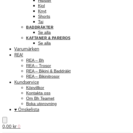
Hipster
Kjol
Knyt
Shorts
Tai
BADDRÄKTER
Se alla
KAFTANER & PAREROS
Se alla
Varumärken
REA!
REA – Bh
REA – Trosor
REA – Bikini & Baddräkt
REA – Bikinitrosor
Kundservice
Köpvillkor
Kontakta oss
Om Bh Teamet
Boka utprovning
♥ Önskelista
0,00
kr
0